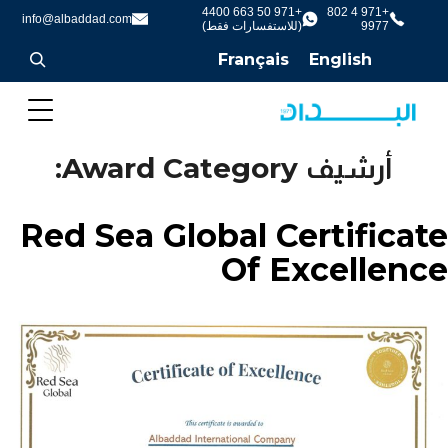
+971 50 663 4400
+971 4 802
info@albaddad.com
9977
(للاستفسارات فقط)
Français
English
أرشيف Award Category:
Red Sea Global Certificate
Of Excellence