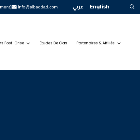
عربي
English
ement)
info@albaddad.com
ns Post-Crise
Études De Cas
Partenaires & Affiliés