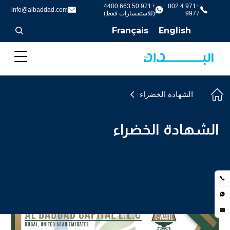
+971 50 663 4400
+971 4 802
info@albaddad.com
9977
(للاستفسارات فقط)
Français
English
الشهادة الخضراء
الشهادة الخضراء