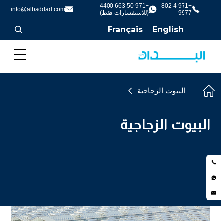
+971 50 663 4400
+971 4 802
info@albaddad.com
9977
(للاستفسارات فقط)
Français
English
البيوت الزجاجية
البيوت الزجاجية