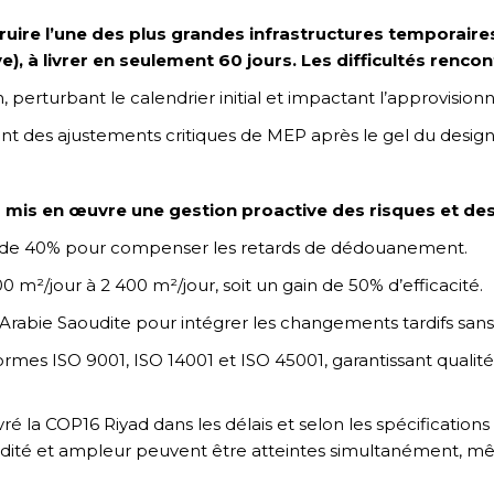
re l’une des plus grandes infrastructures temporaires 
e), à livrer en seulement 60 jours. Les difficultés renco
perturbant le calendrier initial et impactant l’approvisionne
nt des ajustements critiques de MEP après le gel du design, 
mis en œuvre une gestion proactive des risques et des
e de 40% pour compenser les retards de dédouanement.
00 m²/jour à 2 400 m²/jour, soit un gain de 50% d’efficacité.
n Arabie Saoudite pour intégrer les changements tardifs sa
rmes ISO 9001, ISO 14001 et ISO 45001, garantissant qualité,
é la COP16 Riyad dans les délais et selon les spécification
pidité et ampleur peuvent être atteintes simultanément, m