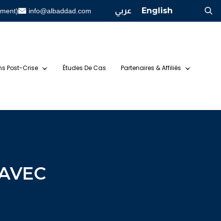
عربي
English
ement)
info@albaddad.com
ns Post-Crise
Études De Cas
Partenaires & Affiliés
 AVEC